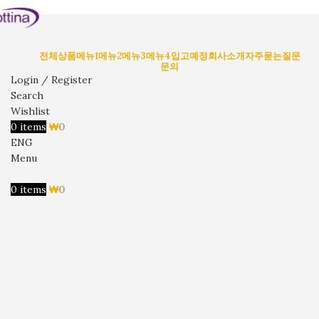
전체상품
메뉴1
메뉴2
메뉴3
메뉴4
입고예정
회사소개
자주묻는질문
문의
Login / Register
Search
Wishlist
0
items
₩
0
ENG
Menu
0
items
₩
0