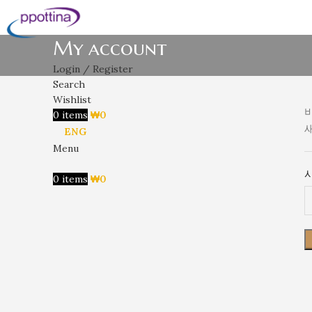
My account
Login / Register
Search
Wishlist
0
items
₩
0
ENG
Menu
0
items
₩
0