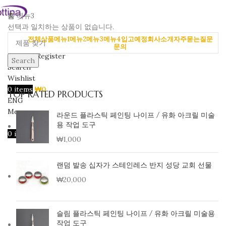
홈
메뉴3
선택과 일치하는 상품이 없습니다.
전체상품
메뉴1
메뉴2
메뉴3
메뉴4
입고예정
회사소개
자주묻는질문
문의
Login / Register
Search
Search
Wishlist
0
items
₩
0
TOP RATED PRODUCTS
ENG
Menu
라운드 플라스틱 페인팅 나이프 / 유화 아크릴 미술
용 작업 도구
0
items
₩
0
₩
1,000
랜덤 발송 십자가 스테인레스 반지 성당 교회 선물
₩
20,000
슬림 플라스틱 페인팅 나이프 / 유화 아크릴 미술용
작업 도구